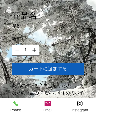
SKU： 366615376135191
商品名
価
￥8
格
数量
*
カートに追加する
商品の詳細を入力してください。あ
なたの商品の特徴やおすすめのポイ
ントをわかりやすく説明しましょ
う。
Phone
Email
Instagram
商品情報